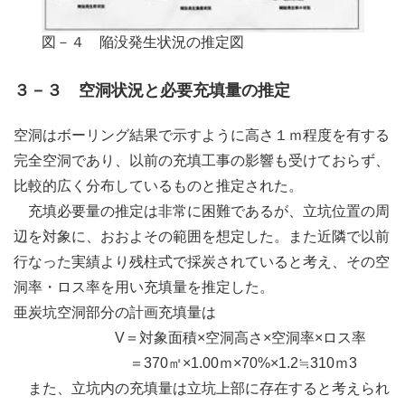
図－４ 陥没発生状況の推定図
３－３ 空洞状況と必要充填量の推定
空洞はボーリング結果で示すように高さ１ｍ程度を有する
完全空洞であり、以前の充填工事の影響も受けておらず、
比較的広く分布しているものと推定された。
充填必要量の推定は非常に困難であるが、立坑位置の周
辺を対象に、おおよその範囲を想定した。また近隣で以前
行なった実績より残柱式で採炭されていると考え、その空
洞率・ロス率を用い充填量を推定した。
亜炭坑空洞部分の計画充填量は
V＝対象面積×空洞高さ×空洞率×ロス率
＝370㎡×1.00ｍ×70%×1.2≒310ｍ3
また、立坑内の充填量は立坑上部に存在すると考えられ