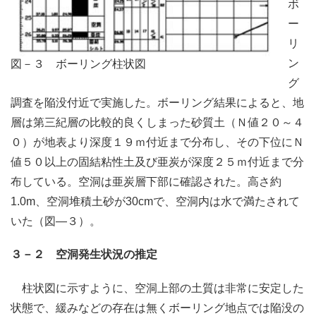
ボ
ー
リ
ン
図－３ ボーリング柱状図
グ
調査を陥没付近で実施した。ボーリング結果によると、地
層は第三紀層の比較的良くしまった砂質土（Ｎ値２０～４
０）が地表より深度１９ｍ付近まで分布し、その下位にＮ
値５０以上の固結粘性土及び亜炭が深度２５ｍ付近まで分
布している。空洞は亜炭層下部に確認された。高さ約
1.0m、空洞堆積土砂が30cmで、空洞内は水で満たされて
いた（図―３）。
３－２ 空洞発生状況の推定
柱状図に示すように、空洞上部の土質は非常に安定した
状態で、緩みなどの存在は無くボーリング地点では陥没の