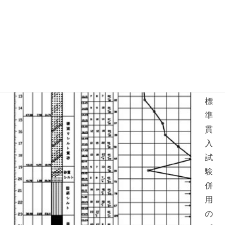
グ
結
果
ま
ず
標
準
貫
入
試
験
併
用
の