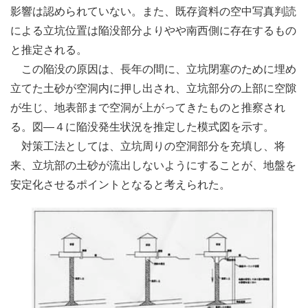
影響は認められていない。また、既存資料の空中写真判読
による立坑位置は陥没部分よりやや南西側に存在するもの
と推定される。
この陥没の原因は、長年の間に、立坑閉塞のために埋め
立てた土砂が空洞内に押し出され、立坑部分の上部に空隙
が生じ、地表部まで空洞が上がってきたものと推察され
る。図―４に陥没発生状況を推定した模式図を示す。
対策工法としては、立坑周りの空洞部分を充填し、将
来、立坑部の土砂が流出しないようにすることが、地盤を
安定化させるポイントとなると考えられた。